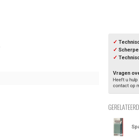
✓
Technisc
r
✓
Scherpe 
✓
Technisc
Vragen ove
Heeft u hulp
contact op m
GERELATEER
Sp