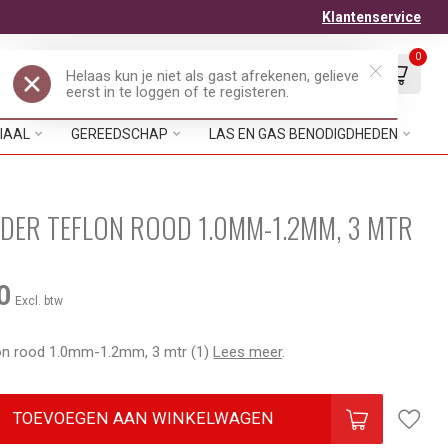
Klantenservice
0
Mijn account
Verlanglijst
EUR
IAAL
GEREEDSCHAP
LAS EN GAS BENODIGDHEDEN
IDER TEFLON ROOD 1.0MM-1.2MM, 3 MTR
0
Excl. btw
lon rood 1.0mm-1.2mm, 3 mtr (1)
Lees meer
.
TOEVOEGEN AAN WINKELWAGEN