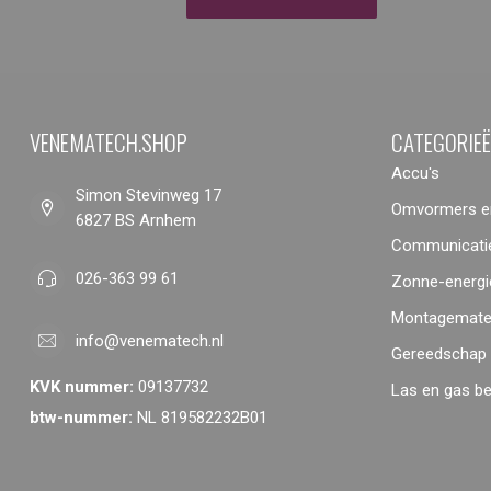
VENEMATECH.SHOP
CATEGORIE
Accu's
Simon Stevinweg 17
Omvormers en
6827 BS Arnhem
Communicatie
026-363 99 61
Zonne-energi
Montagemater
info@venematech.nl
Gereedschap
KVK nummer:
09137732
Las en gas b
btw-nummer:
NL 819582232B01