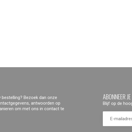
ABONNEER JE
 bestelling? Bezoek dan onze
contactgegevens, antwoorden op
Blijf op de ho
manieren om met ons in contact te