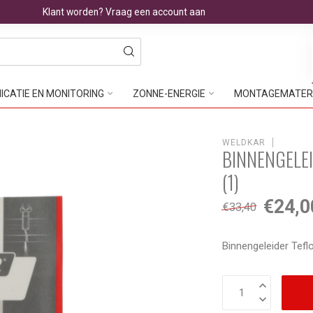
Klant worden? Vraag een account aan
CATIE EN MONITORING
ZONNE-ENERGIE
MONTAGEMATER
WELDKAR
BINNENGELE
(1)
€24,0
€33,40
Binnengeleider Tef