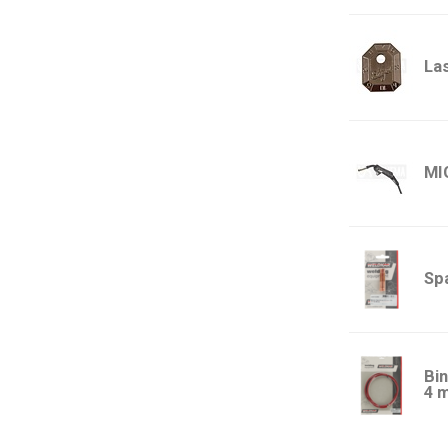
La
MI
Sp
Bi
4 