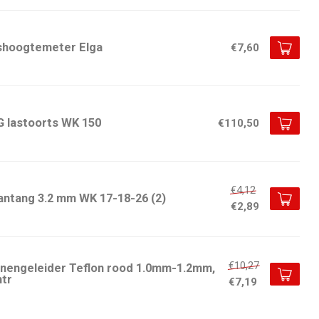
shoogtemeter Elga
€7,60
G lastoorts WK 150
€110,50
€4,12
antang 3.2 mm WK 17-18-26 (2)
€2,89
€10,27
nnengeleider Teflon rood 1.0mm-1.2mm,
mtr
€7,19