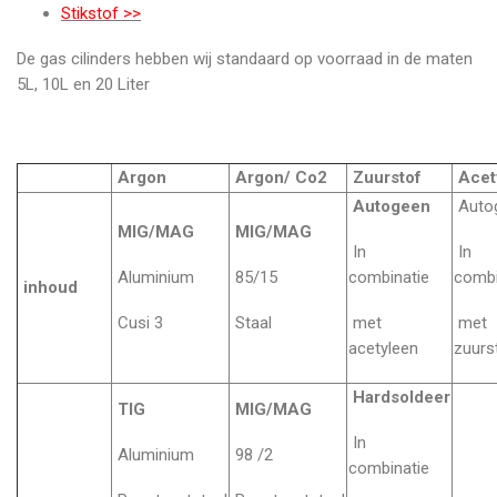
Stikstof >>
De gas cilinders hebben wij standaard op voorraad in de maten
5L, 10L en 20 Liter
Argon
Argon/ Co2
Zuurstof
Acet
Autogeen
Auto
MIG/MAG
MIG/MAG
In
In
Aluminium
85/15
combinatie
combi
inhoud
Cusi 3
Staal
met
met
acetyleen
zuurs
Hardsoldeer
TIG
MIG/MAG
In
Aluminium
98 /2
combinatie