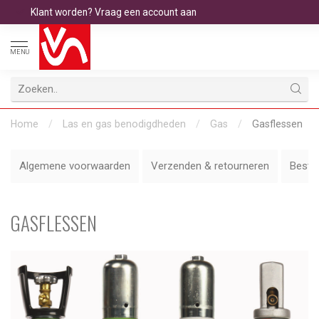
Klant worden? Vraag een account aan
MENU
Home
/
Las en gas benodigdheden
/
Gas
/
Gasflessen
Algemene voorwaarden
Verzenden & retourneren
Bestel
GASFLESSEN