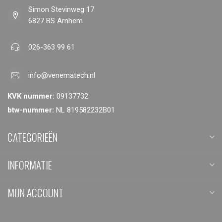
Simon Stevinweg 17
6827 BS Arnhem
026-363 99 61
info@venematech.nl
KVK nummer:
09137732
btw-nummer:
NL 819582232B01
CATEGORIEËN
INFORMATIE
MIJN ACCOUNT