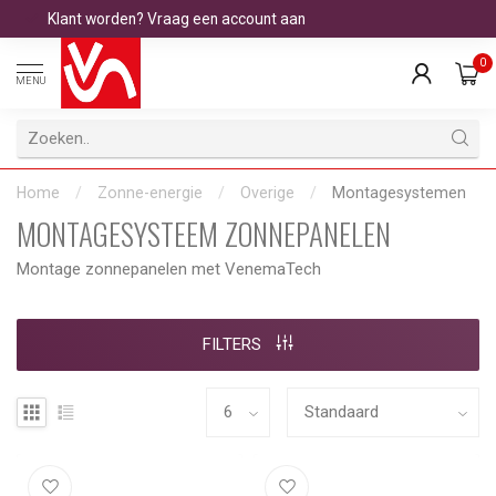
Klant worden? Vraag een account aan
0
MENU
Home
/
Zonne-energie
/
Overige
/
Montagesystemen
MONTAGESYSTEEM ZONNEPANELEN
Montage zonnepanelen met VenemaTech
FILTERS