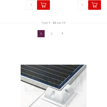
Toon
1
-
20
van 29
1
2