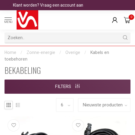
Klant worden? Vraag een account aan
0
MENU
Home
/
Zonne-energie
/
Overige
/
Kabels en
toebehoren
BEKABELING
FILTERS