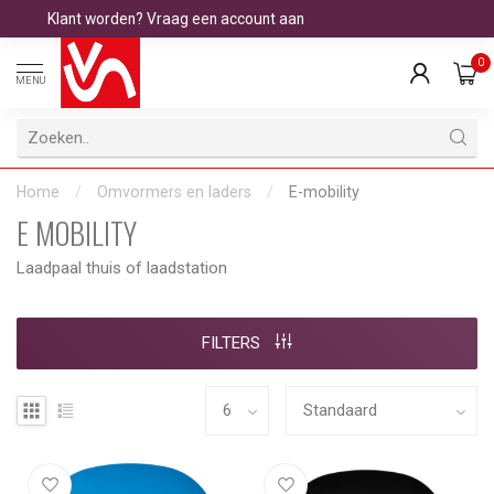
Klant worden? Vraag een account aan
0
MENU
Home
/
Omvormers en laders
/
E-mobility
E MOBILITY
Laadpaal thuis of laadstation
FILTERS