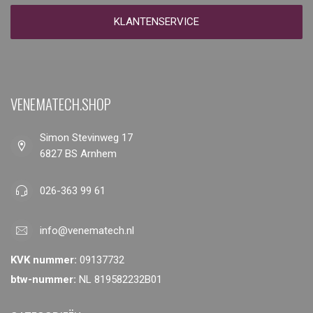
KLANTENSERVICE
VENEMATECH.SHOP
Simon Stevinweg 17
6827 BS Arnhem
026-363 99 61
info@venematech.nl
KVK nummer:
09137732
btw-nummer:
NL 819582232B01