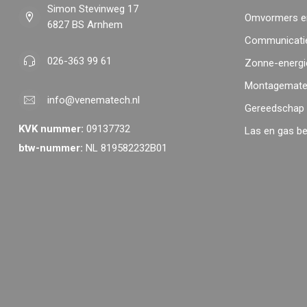
Simon Stevinweg 17
Omvormers en
6827 BS Arnhem
Communicatie
026-363 99 61
Zonne-energi
Montagemater
info@venematech.nl
Gereedschap
KVK nummer:
09137732
Las en gas b
btw-nummer:
NL 819582232B01