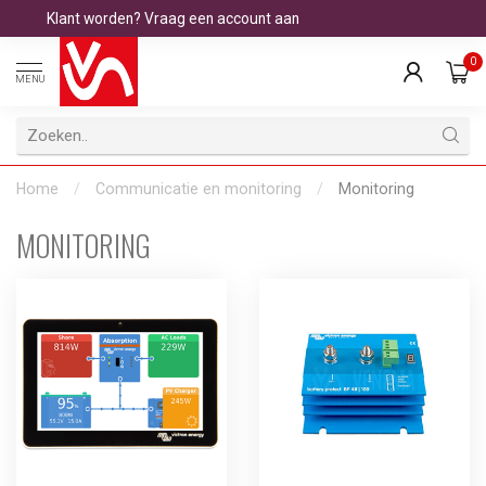
Klant worden? Vraag een account aan
0
MENU
Home
/
Communicatie en monitoring
/
Monitoring
MONITORING