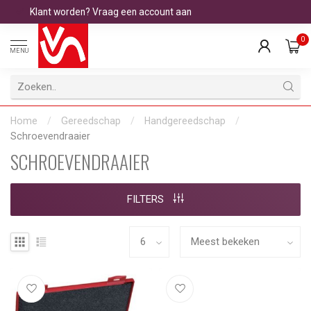
Klant worden? Vraag een account aan
0
MENU
Home
/
Gereedschap
/
Handgereedschap
/
Schroevendraaier
SCHROEVENDRAAIER
FILTERS