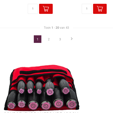
Toon
1
-
20
van 43
1
2
3