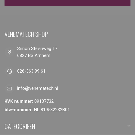
VENEMATECH.SHOP
Simon Stevinweg 17
6827 BS Arnhem
026-363 99 61
info@venematech.nl
KVK nummer:
09137732
btw-nummer:
NL 819582232B01
CATEGORIEËN