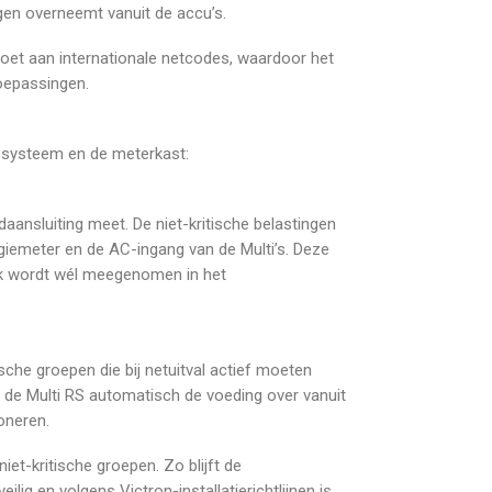
gen overneemt vanuit de accu’s.
ldoet aan internationale netcodes, waardoor het
toepassingen.
n-systeem en de meterkast:
daansluiting meet. De niet-kritische belastingen
iemeter en de AC-ingang van de Multi’s. Deze
ik wordt wél meegenomen in het
sche groepen die bij netuitval actief moeten
t de Multi RS automatisch de voeding over vanuit
oneren.
et-kritische groepen. Zo blijft de
eilig en volgens Victron-installatierichtlijnen is