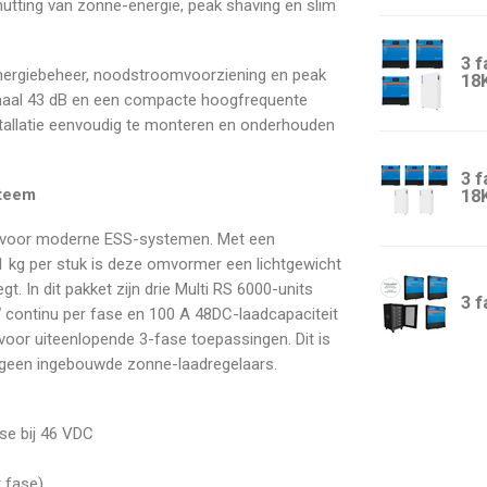
tting van zonne-energie, peak shaving en slim
3 f
nergiebeheer, noodstroomvoorziening en peak
18
imaal 43 dB en een compacte hoogfrequente
stallatie eenvoudig te monteren en onderhouden
3 f
steem
18
ing voor moderne ESS-systemen. Met een
1 kg per stuk is deze omvormer een lichtgewicht
t. In dit pakket zijn drie Multi RS 6000-units
3 f
continu per fase en 100 A 48DC-laadcapaciteit
voor uiteenlopende 3-fase toepassingen. Dit is
t geen ingebouwde zonne-laadregelaars.
se bij 46 VDC
 fase)