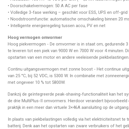
• Doorschakelvermogen: 50 A AC per fase
• Volledige 3-fase werking – geschikt voor ESS, UPS en off-gri
• Noodstroomfunctie: automatische omschakeling binnen 20 m
• Intelligente energieregeling tussen accu, PV en net
Hoog vermogen omvormer
Hoog piekvermogen - De omvormer is in staat om, gedurende 
te leveren tot een piek van 9000 W en 7000 W voor 4 minuten. D
opstarten van een motor en andere veeleisende piekbelastingen
Continu uitgangsvermogen met zonne boost - Het continue ui
van 25 °C, bĳ 52 VDC, is 5300 W. In combinatie met zonneener
met ongeveer 10 % tot 5800W.
Dankzij de geïntegreerde peak-shaving-functionaliteit kan het sy
de drie MultiPlus-II omvormers. Hierdoor verandert bijvoorbeeld
praktijk in een meer dan virtuele 3×46A aansluiting op de uitgang
In plaats van piekbelastingen volledig via het elektriciteitsnet 
batterij. Denk aan het opstarten van zware verbruikers of het gel