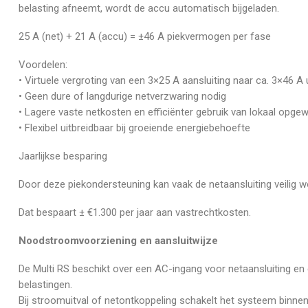
belasting afneemt, wordt de accu automatisch bijgeladen.
25 A (net) + 21 A (accu) = ±46 A piekvermogen per fase
Voordelen:
• Virtuele vergroting van een 3×25 A aansluiting naar ca. 3×46 
• Geen dure of langdurige netverzwaring nodig
• Lagere vaste netkosten en efficiënter gebruik van lokaal opg
• Flexibel uitbreidbaar bij groeiende energiebehoefte
Jaarlijkse besparing
Door deze piekondersteuning kan vaak de netaansluiting veilig
Dat bespaart ± €1.300 per jaar aan vastrechtkosten.
Noodstroomvoorziening en aansluitwijze
De Multi RS beschikt over een AC-ingang voor netaansluiting en 
belastingen.
Bij stroomuitval of netontkoppeling schakelt het systeem binn