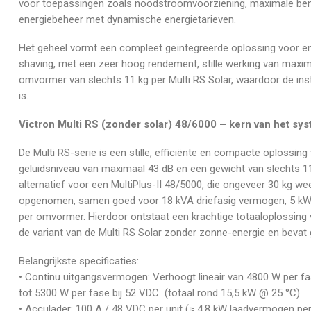
voor toepassingen zoals noodstroomvoorziening, maximale benu
energiebeheer met dynamische energietarieven.
Het geheel vormt een compleet geïntegreerde oplossing voor e
shaving, met een zeer hoog rendement, stille werking van max
omvormer van slechts 11 kg per Multi RS Solar, waardoor de in
is.
Victron Multi RS (zonder solar) 48/6000 – kern van het sy
De Multi RS-serie is een stille, efficiënte en compacte oploss
geluidsniveau van maximaal 43 dB en een gewicht van slechts 1
alternatief voor een MultiPlus-II 48/5000, die ongeveer 30 kg weeg
opgenomen, samen goed voor 18 kVA driefasig vermogen, 5 kW 
per omvormer. Hierdoor ontstaat een krachtige totaaloplossing 
de variant van de Multi RS Solar zonder zonne-energie en beva
Belangrijkste specificaties:
• Continu uitgangsvermogen: Verhoogt lineair van 4800 W per fa
tot 5300 W per fase bij 52 VDC (totaal rond 15,5 kW @ 25 °C)
• Acculader: 100 A / 48 VDC per unit (≈ 4,8 kW laadvermogen per