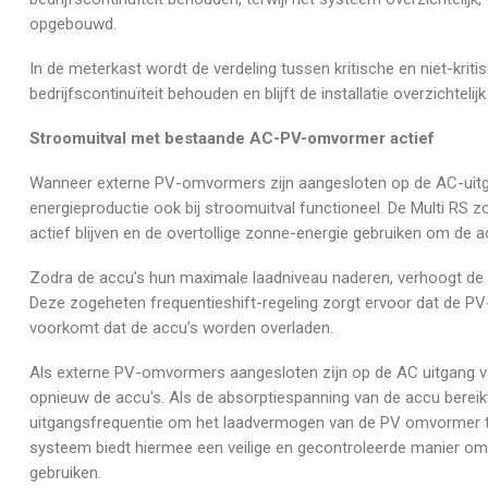
opgebouwd.
In de meterkast wordt de verdeling tussen kritische en niet-kriti
bedrijfscontinuïteit behouden en blijft de installatie overzichtelijk 
Stroomuitval met bestaande AC-PV-omvormer actief
Wanneer externe PV-omvormers zijn aangesloten op de AC-uitga
energieproductie ook bij stroomuitval functioneel. De Multi RS 
actief blijven en de overtollige zonne-energie gebruiken om de ac
Zodra de accu’s hun maximale laadniveau naderen, verhoogt de 
Deze zogeheten frequentieshift-regeling zorgt ervoor dat de P
voorkomt dat de accu’s worden overladen.
Als externe PV-omvormers aangesloten zĳn op de AC uitgang van 
opnieuw de accu's. Als de absorptiespanning van de accu bereikt
uitgangsfrequentie om het laadvermogen van de PV omvormer te 
systeem biedt hiermee een veilige en gecontroleerde manier om o
gebruiken.