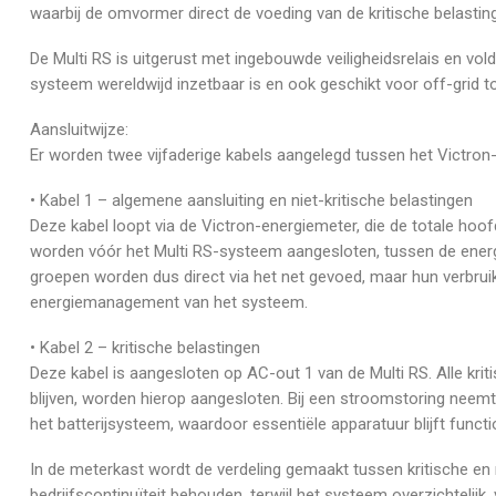
waarbij de omvormer direct de voeding van de kritische belastin
De Multi RS is uitgerust met ingebouwde veiligheidsrelais en vo
systeem wereldwijd inzetbaar is en ook geschikt voor off-grid 
Aansluitwijze:
Er worden twee vijfaderige kabels aangelegd tussen het Victro
• Kabel 1 – algemene aansluiting en niet-kritische belastingen
Deze kabel loopt via de Victron-energiemeter, die de totale hoof
worden vóór het Multi RS-systeem aangesloten, tussen de energ
groepen worden dus direct via het net gevoed, maar hun verbru
energiemanagement van het systeem.
• Kabel 2 – kritische belastingen
Deze kabel is aangesloten op AC-out 1 van de Multi RS. Alle kriti
blijven, worden hierop aangesloten. Bij een stroomstoring neem
het batterijsysteem, waardoor essentiële apparatuur blijft functi
In de meterkast wordt de verdeling gemaakt tussen kritische en ni
bedrijfscontinuïteit behouden, terwijl het systeem overzichtelijk, v