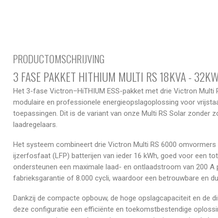
PRODUCTOMSCHRIJVING
3 FASE PAKKET HITHIUM MULTI RS 18KVA - 32K
Het 3-fase Victron–HiTHIUM ESS-pakket met drie Victron Multi RS
modulaire en professionele energieopslagoplossing voor vrijst
toepassingen. Dit is de variant van onze Multi RS Solar zonde
laadregelaars.
Het systeem combineert drie Victron Multi RS 6000 omvormers
ijzerfosfaat (LFP) batterijen van ieder 16 kWh, goed voor een to
ondersteunen een maximale laad- en ontlaadstroom van 200 A pe
fabrieksgarantie of 8.000 cycli, waardoor een betrouwbare en 
Dankzij de compacte opbouw, de hoge opslagcapaciteit en de dir
deze configuratie een efficiënte en toekomstbestendige oplossi