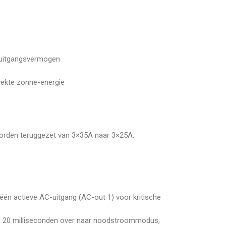
A uitgangsvermogen
ewekte zonne-energie
 worden teruggezet van 3×35A naar 3×25A.
één actieve AC-uitgang (AC-out 1) voor kritische
en 20 milliseconden over naar noodstroommodus,