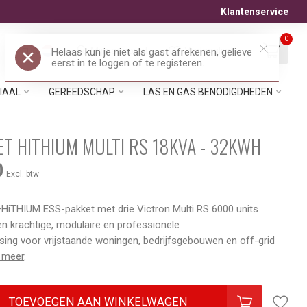
Klantenservice
0
Mijn account
Verlanglijst
EUR
IAAL
GEREEDSCHAP
LAS EN GAS BENODIGDHEDEN
ET HITHIUM MULTI RS 18KVA - 32KWH
0
Excl. btw
–HiTHIUM ESS-pakket met drie Victron Multi RS 6000 units
een krachtige, modulaire en professionele
ing voor vrijstaande woningen, bedrijfsgebouwen en off-grid
 meer
.
TOEVOEGEN AAN WINKELWAGEN