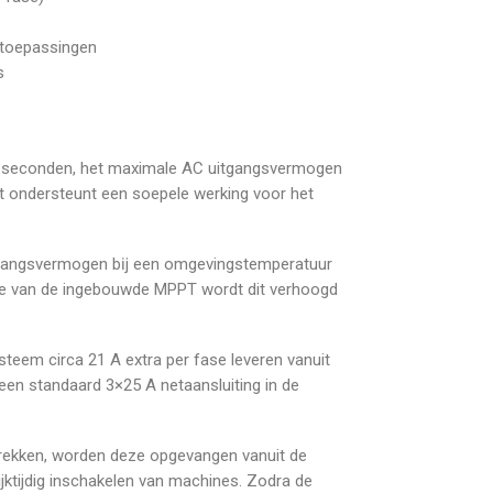
d toepassingen
s
3 seconden, het maximale AC uitgangsvermogen
it ondersteunt een soepele werking voor het
.
tgangsvermogen bĳ een omgevingstemperatuur
gie van de ingebouwde MPPT wordt dit verhoogd
steem circa 21 A extra per fase leveren vanuit
 een standaard 3×25 A netaansluiting in de
.
te trekken, worden deze opgevangen vanuit de
ijktijdig inschakelen van machines. Zodra de