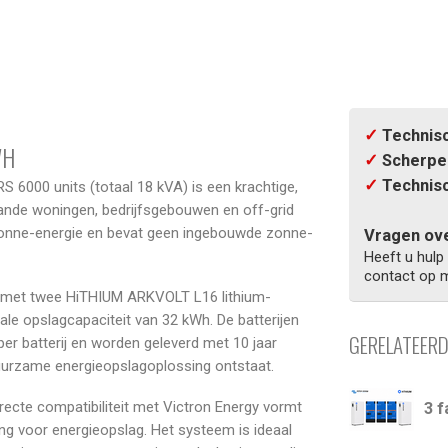
✓
Technisc
WH
✓
Scherpe 
✓
Technisc
 6000 units (totaal 18 kVA) is een krachtige,
aande woningen, bedrijfsgebouwen en off-grid
r zonne-energie en bevat geen ingebouwde zonne-
Vragen ove
Heeft u hulp
contact op m
 met twee HiTHIUM ARKVOLT L16 lithium-
tale opslagcapaciteit van 32 kWh. De batterijen
GERELATEER
r batterij en worden geleverd met 10 jaar
duurzame energieopslagoplossing ontstaat.
ecte compatibiliteit met Victron Energy vormt
3 f
ng voor energieopslag. Het systeem is ideaal