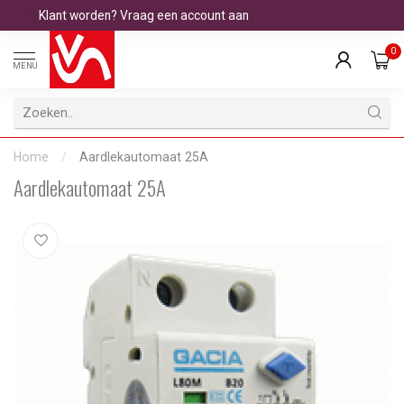
Klant worden? Vraag een account aan
0
MENU
Home
/
Aardlekautomaat 25A
Aardlekautomaat 25A