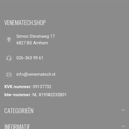
VENEMATECH.SHOP
Simon Stevinweg 17
6827 BS Arnhem
026-363 99 61
info@venematech.nl
KVK nummer:
09137732
btw-nummer:
NL 819582232B01
CATEGORIEËN
INFORMATIE