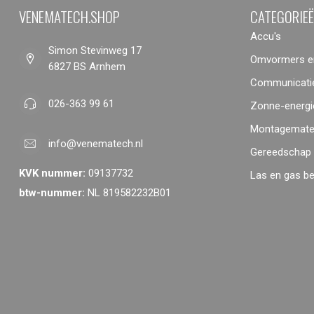
VENEMATECH.SHOP
CATEGORIE
Accu's
Simon Stevinweg 17
Omvormers en
6827 BS Arnhem
Communicatie
026-363 99 61
Zonne-energi
Montagemater
info@venematech.nl
Gereedschap
KVK nummer:
09137732
Las en gas b
btw-nummer:
NL 819582232B01