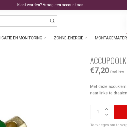
Klant worden? Vraag een account aan
CATIE EN MONITORING
ZONNE-ENERGIE
MONTAGEMATER
ACCUPOOLK
€7,20
Excl. btw
Met deze accuklem 
naar links te draaie
Toevoegen om te verg