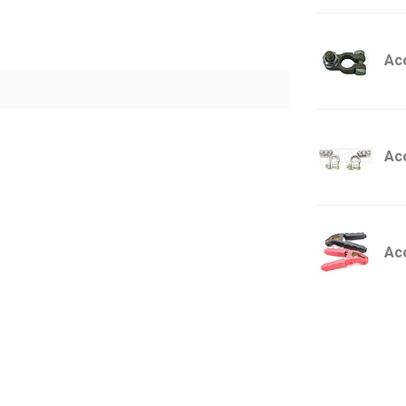
Ac
Ac
Ac