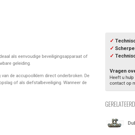
✓
Technisc
✓
Scherpe 
✓
Technisc
eaal als eenvoudige beveiligingsapparaat of
bare geleiding.
Vragen ove
g van de accupoolklem direct onderbroken. De
Heeft u hulp
slag of als diefstalbeveiliging. Wanneer de
contact op m
GERELATEER
Du