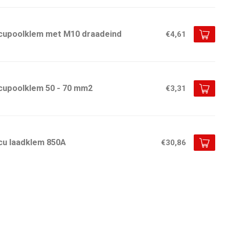
cupoolklem met M10 draadeind
€4,61
cupoolklem 50 - 70 mm2
€3,31
cu laadklem 850A
€30,86