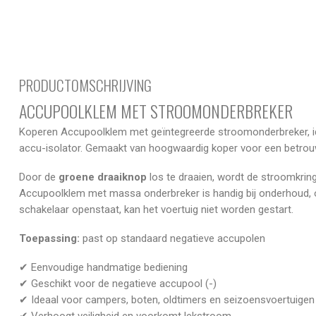
PRODUCTOMSCHRIJVING
ACCUPOOLKLEM MET STROOMONDERBREKER
Koperen Accupoolklem met geïntegreerde stroomonderbreker, id
accu-isolator. Gemaakt van hoogwaardig koper voor een betrouw
Door de
groene draaiknop
los te draaien, wordt de stroomkrin
Accupoolklem met massa onderbreker is handig bij onderhoud, op
schakelaar openstaat, kan het voertuig niet worden gestart.
Toepassing:
past op standaard negatieve accupolen
✔ Eenvoudige handmatige bediening
✔ Geschikt voor de negatieve accupool (-)
✔ Ideaal voor campers, boten, oldtimers en seizoensvoertuigen
✔ Verhoogt veiligheid en voorkomt lekstroom