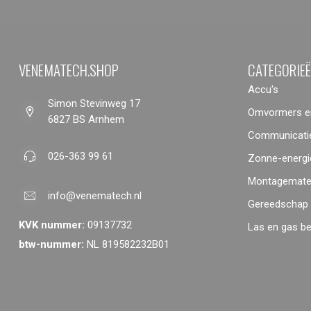
VENEMATECH.SHOP
CATEGORIE
Accu's
Simon Stevinweg 17
Omvormers en
6827 BS Arnhem
Communicatie
026-363 99 61
Zonne-energi
Montagemater
info@venematech.nl
Gereedschap
KVK nummer:
09137732
Las en gas b
btw-nummer:
NL 819582232B01