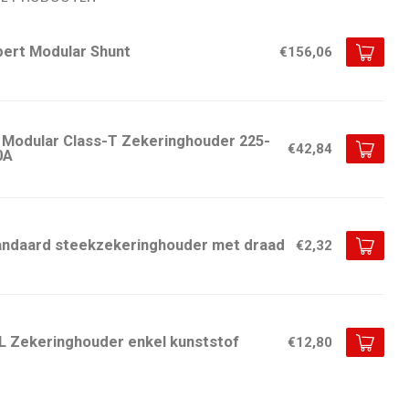
pert Modular Shunt
€156,06
 Modular Class-T Zekeringhouder 225-
€42,84
0A
andaard steekzekeringhouder met draad
€2,32
L Zekeringhouder enkel kunststof
€12,80