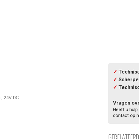
✓
Technisc
✓
Scherpe 
✓
Technisc
s, 24V DC
Vragen ove
Heeft u hulp
contact op m
GERELATEER