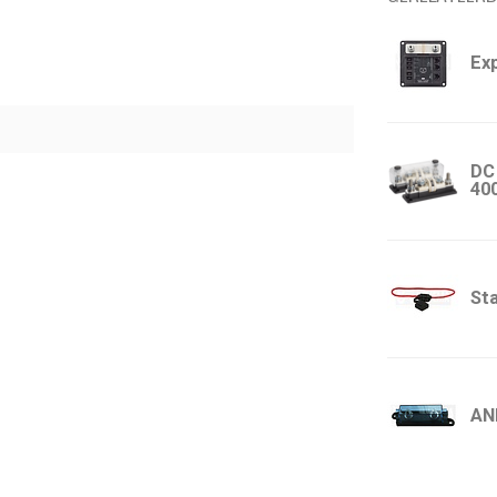
Ex
DC
40
St
AN