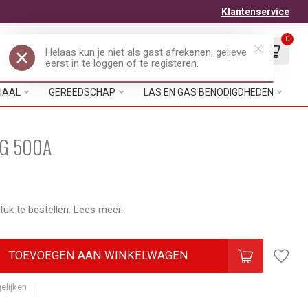
Klantenservice
0
Mijn account
Verlanglijst
EUR
IAAL
GEREEDSCHAP
LAS EN GAS BENODIGDHEDEN
NG 500A
tuk te bestellen.
Lees meer
.
TOEVOEGEN AAN WINKELWAGEN
elijken