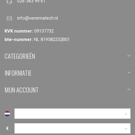
026-363 99 61
info@venematech.nl
KVK nummer:
09137732
btw-nummer:
NL 819582232B01
CATEGORIEËN
INFORMATIE
MIJN ACCOUNT
€