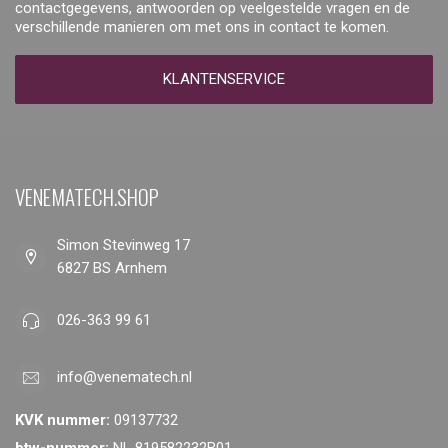
contactgegevens, antwoorden op veelgestelde vragen en de
verschillende manieren om met ons in contact te komen.
KLANTENSERVICE
VENEMATECH.SHOP
Simon Stevinweg 17
6827 BS Arnhem
026-363 99 61
info@venematech.nl
KVK nummer:
09137732
btw-nummer:
NL 819582232B01