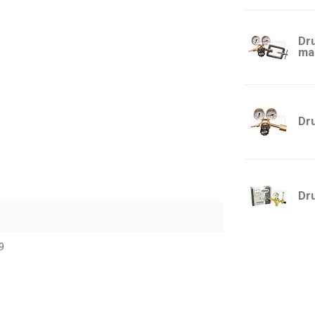
Dr
man
Dr
Dr
9