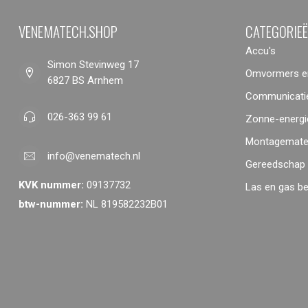
VENEMATECH.SHOP
CATEGORIE
Accu's
Simon Stevinweg 17
Omvormers en
6827 BS Arnhem
Communicatie
026-363 99 61
Zonne-energi
Montagemater
info@venematech.nl
Gereedschap
KVK nummer:
09137732
Las en gas b
btw-nummer:
NL 819582232B01