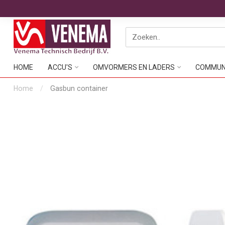
HOME
ACCU'S
OMVORMERS EN LADERS
COMMUNI
Home
/
Gasbun container