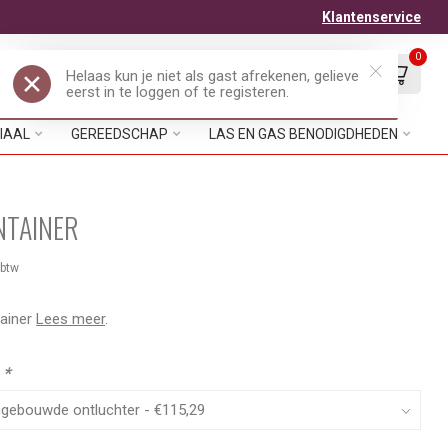
Klantenservice
0
Mijn account
Verlanglijst
EUR
IAAL
GEREEDSCHAP
LAS EN GAS BENODIGDHEDEN
NTAINER
 btw
tainer
Lees meer
.
:
*