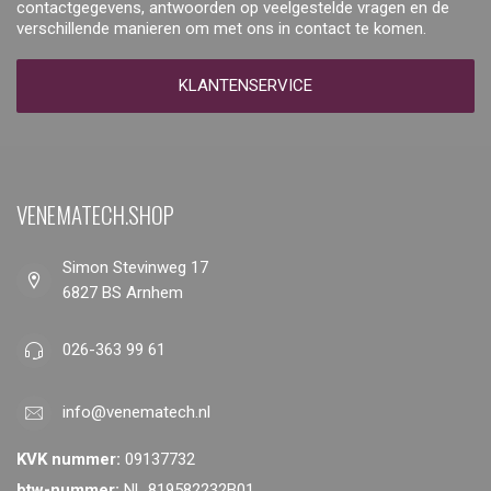
contactgegevens, antwoorden op veelgestelde vragen en de
verschillende manieren om met ons in contact te komen.
KLANTENSERVICE
VENEMATECH.SHOP
Simon Stevinweg 17
6827 BS Arnhem
026-363 99 61
info@venematech.nl
KVK nummer:
09137732
btw-nummer:
NL 819582232B01