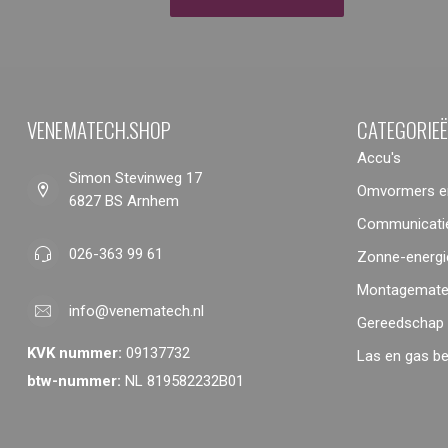
VENEMATECH.SHOP
CATEGORIE
Accu's
Simon Stevinweg 17
Omvormers en
6827 BS Arnhem
Communicatie
026-363 99 61
Zonne-energi
Montagemater
info@venematech.nl
Gereedschap
KVK nummer:
09137732
Las en gas b
btw-nummer:
NL 819582232B01