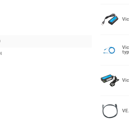
Vi
0
Vi
ty
4
Vi
VE.