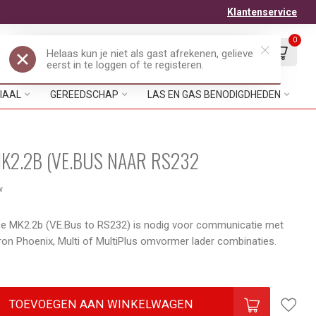
Klantenservice
0
Mijn account
Verlanglijst
EUR
IAAL
GEREEDSCHAP
LAS EN GAS BENODIGDHEDEN
K2.2B (VE.BUS NAAR RS232
w
ace MK2.2b (VE.Bus to RS232) is nodig voor communicatie met
on Phoenix, Multi of MultiPlus omvormer lader combinaties.
TOEVOEGEN AAN WINKELWAGEN