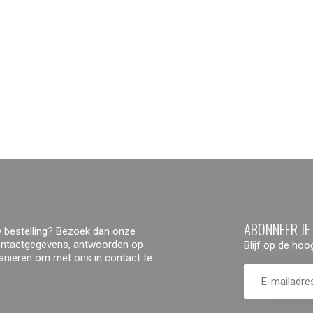
ABONNEER JE
 bestelling? Bezoek dan onze
contactgegevens, antwoorden op
Blijf op de ho
manieren om met ons in contact te