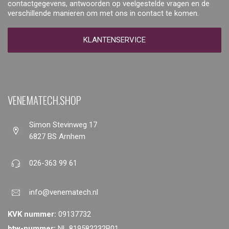
contactgegevens, antwoorden op veelgestelde vragen en de
verschillende manieren om met ons in contact te komen.
KLANTENSERVICE
VENEMATECH.SHOP
Simon Stevinweg 17
6827 BS Arnhem
026-363 99 61
info@venematech.nl
KVK nummer:
09137732
btw-nummer:
NL 819582232B01