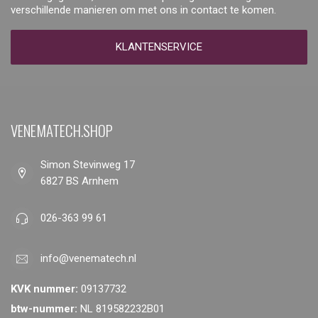
verschillende manieren om met ons in contact te komen.
KLANTENSERVICE
VENEMATECH.SHOP
Simon Stevinweg 17
6827 BS Arnhem
026-363 99 61
info@venematech.nl
KVK nummer:
09137732
btw-nummer:
NL 819582232B01