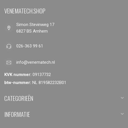
VENEMATECH.SHOP
Simon Stevinweg 17
6827 BS Arnhem
026-363 99 61
info@venematech.nl
KVK nummer:
09137732
btw-nummer:
NL 819582232B01
CATEGORIEËN
INFORMATIE