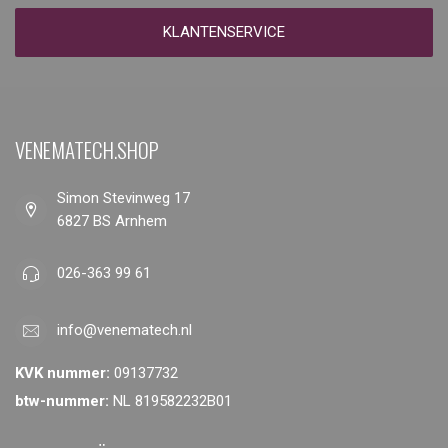
KLANTENSERVICE
VENEMATECH.SHOP
Simon Stevinweg 17
6827 BS Arnhem
026-363 99 61
info@venematech.nl
KVK nummer:
09137732
btw-nummer:
NL 819582232B01