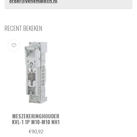
order@venematech.nl
.
RECENT BEKEKEN
MESZEKERINGHOUDER
KVL-1 1P M10-M10 NH1
€90,92