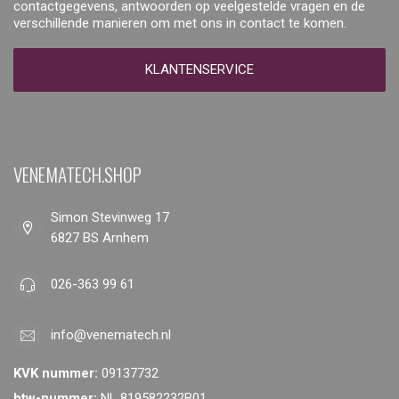
contactgegevens, antwoorden op veelgestelde vragen en de
verschillende manieren om met ons in contact te komen.
KLANTENSERVICE
VENEMATECH.SHOP
Simon Stevinweg 17
6827 BS Arnhem
026-363 99 61
info@venematech.nl
KVK nummer:
09137732
btw-nummer:
NL 819582232B01