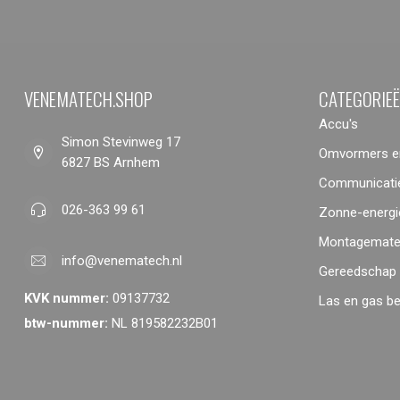
VENEMATECH.SHOP
CATEGORIE
Accu's
Simon Stevinweg 17
Omvormers en
6827 BS Arnhem
Communicatie
026-363 99 61
Zonne-energi
Montagemater
info@venematech.nl
Gereedschap
KVK nummer:
09137732
Las en gas b
btw-nummer:
NL 819582232B01