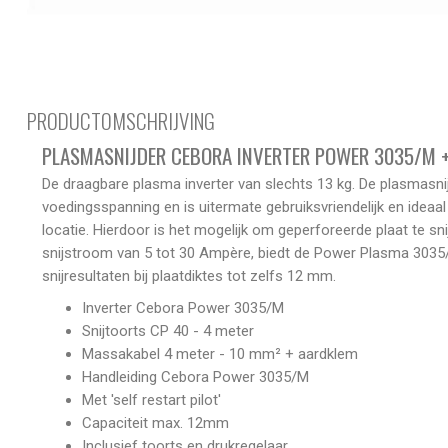
PRODUCTOMSCHRIJVING
PLASMASNIJDER CEBORA INVERTER POWER 3035/M +
De draagbare plasma inverter van slechts 13 kg. De plasmasni
voedingsspanning en is uitermate gebruiksvriendelijk en ide
locatie. Hierdoor is het mogelijk om geperforeerde plaat te sn
snijstroom van 5 tot 30 Ampère, biedt de Power Plasma 303
snijresultaten bij plaatdiktes tot zelfs 12 mm.
Inverter Cebora Power 3035/M
Snijtoorts CP 40 - 4 meter
Massakabel 4 meter - 10 mm² + aardklem
Handleiding Cebora Power 3035/M
Met 'self restart pilot'
Capaciteit max. 12mm
Inclusief toorts en drukregelaar