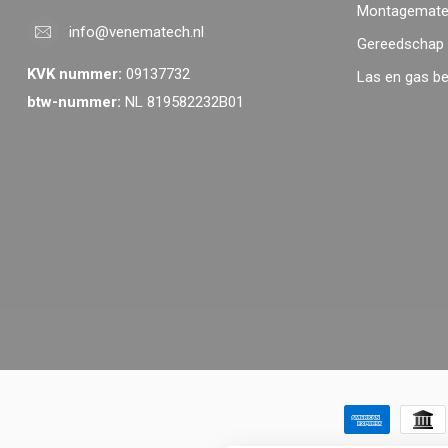
Montagemater
info@venematech.nl
Gereedschap
KVK nummer:
09137732
Las en gas b
btw-nummer:
NL 819582232B01