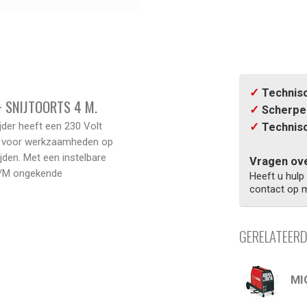
✓
Technisc
 SNIJTOORTS 4 M.
✓
Scherpe 
jder heeft een 230 Volt
✓
Technisc
aal voor werkzaamheden op
ijden. Met een instelbare
Vragen ove
5/M ongekende
Heeft u hulp
contact op m
GERELATEER
MI