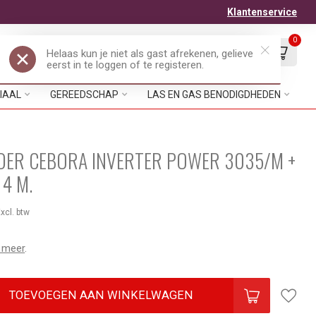
Klantenservice
0
Mijn account
Verlanglijst
EUR
IAAL
GEREEDSCHAP
LAS EN GAS BENODIGDHEDEN
DER CEBORA INVERTER POWER 3035/M +
4 M.
xcl. btw
 meer
.
TOEVOEGEN AAN WINKELWAGEN