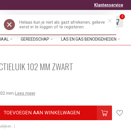
Klantenservice
0
Mijn account
Verlanglijst
EUR
IAAL
GEREEDSCHAP
LAS EN GAS BENODIGDHEDEN
CTIELUIK 102 MM ZWART
k 102 mm
Lees meer
.
TOEVOEGEN AAN WINKELWAGEN
elijken