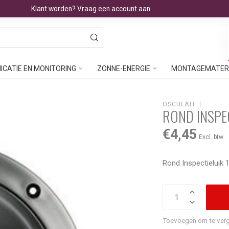
Klant worden? Vraag een account aan
CATIE EN MONITORING
ZONNE-ENERGIE
MONTAGEMATER
OSCULATI
ROND INSPE
€4,45
Excl. btw
Rond Inspectielui
Toevoegen om te verg