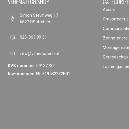
VENEMATECH.SHOP
CATEGORIE
Accu's
Simon Stevinweg 17
Omvormers en
6827 BS Arnhem
Communicatie
026-363 99 61
Zonne-energi
Montagemater
info@venematech.nl
Gereedschap
KVK nummer:
09137732
Las en gas b
btw-nummer:
NL 819582232B01