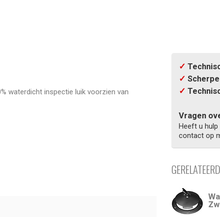
✓
Technisc
✓
Scherpe 
✓
Technisc
0% waterdicht inspectie luik voorzien van
Vragen ove
Heeft u hulp
contact op m
GERELATEER
Wa
Zw