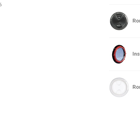
6
Ro
In
Ro