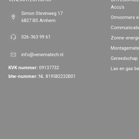
Accu's
Simon Stevinweg 17
Omvormers en
6827 BS Arnhem
Communicatie
026-363 99 61
Zonne-energi
Montagemater
info@venematech.nl
Gereedschap
KVK nummer:
09137732
Las en gas b
btw-nummer:
NL 819582232B01