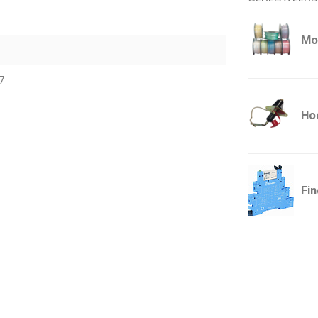
Mo
7
Ho
Fin