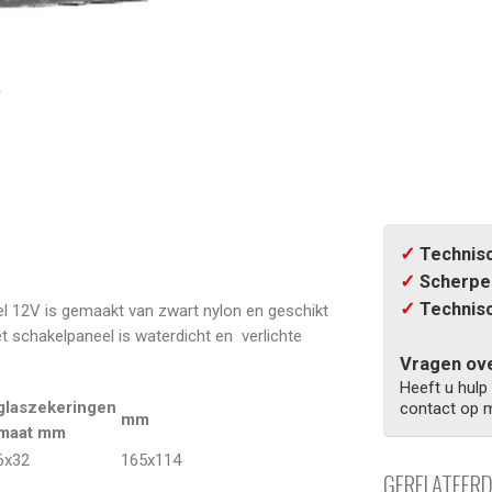
✓
Technisc
✓
Scherpe 
✓
Technisc
l 12V is gemaakt van zwart nylon en geschikt
 schakelpaneel is waterdicht en verlichte
Vragen ove
Heeft u hulp
glaszekeringen
contact op m
mm
maat mm
6x32
165x114
GERELATEER