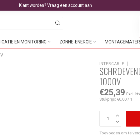
Klant worden? Vraag een account aan
CATIE EN MONITORING
ZONNE-ENERGIE
MONTAGEMATER
0V
INTERCABLE
SCHROEVEND
1000V
€25,39
Excl. bt
Stukprijs: €0,00 / 1
Toevoegen om te verg