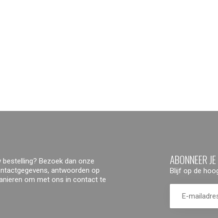
ABONNEER JE
 bestelling? Bezoek dan onze
contactgegevens, antwoorden op
Blijf op de ho
manieren om met ons in contact te