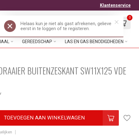
Klantenservice
0
Mijn account
Verlanglijst
EUR
IAAL
GEREEDSCHAP
LAS EN GAS BENODIGDHEDEN
RAAIER BUITENZESKANT SW11X125 VDE
w
TOEVOEGEN AAN WINKELWAGEN
elijken