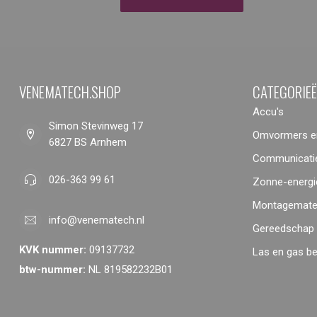
VENEMATECH.SHOP
CATEGORIE
Accu's
Simon Stevinweg 17
Omvormers en
6827 BS Arnhem
Communicatie
026-363 99 61
Zonne-energi
Montagemater
info@venematech.nl
Gereedschap
KVK nummer:
09137732
Las en gas b
btw-nummer:
NL 819582232B01