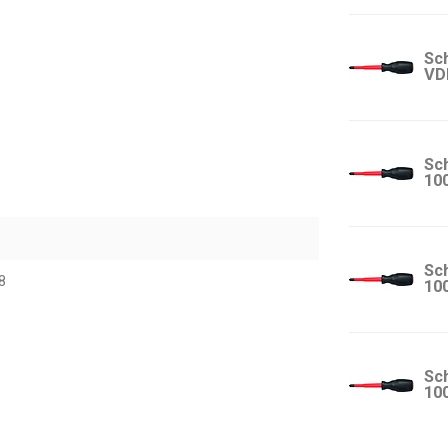
Sc
VD
Sc
10
Sc
8
10
Sc
10