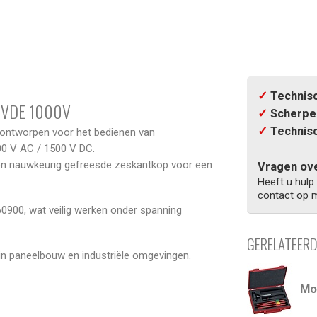
✓
Technisc
 VDE 1000V
✓
Scherpe 
✓
Technisc
ontworpen voor het bedienen van
000 V AC / 1500 V DC.
 een nauwkeurig gefreesde zeskantkop voor een
Vragen ove
Heeft u hulp
contact op m
60900, wat veilig werken onder spanning
GERELATEER
 in paneelbouw en industriële omgevingen.
Mo