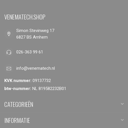
VENEMATECH.SHOP
Simon Stevinweg 17
6827 BS Arnhem
026-363 99 61
info@venematech.nl
KVK nummer:
09137732
btw-nummer:
NL 819582232B01
CATEGORIEËN
INFORMATIE