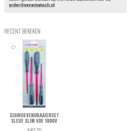
order@venematech.nl
.
RECENT BEKEKEN
SCHROEVENDRAAIERSET
SLEUF SLIM VDE 1000V
€43,20