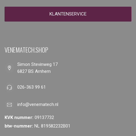
KLANTENSERVICE
VENEMATECH.SHOP
Simon Stevinweg 17
6827 BS Arnhem
026-363 99 61
info@venematech.nl
KVK nummer:
09137732
btw-nummer:
NL 819582232B01