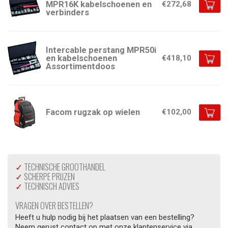
MPR16K kabelschoenen en
€272,68
verbinders
Intercable perstang MPR50i
en kabelschoenen
€418,10
Assortimentdoos
Facom rugzak op wielen
€102,00
✓
TECHNISCHE GROOTHANDEL
✓
SCHERPE PRIJZEN
✓
TECHNISCH ADVIES
VRAGEN OVER BESTELLEN?
Heeft u hulp nodig bij het plaatsen van een bestelling?
Neem gerust contact op met onze klantenservice via