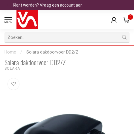
Klant worden? Vraag een account aan
0
MENU
Home
/
Solara dakdoorvoer DD2/Z
Solara dakdoorvoer DD2/Z
SOLARA