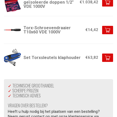
geïsoleerde doppen 1/2″
€1.038,42
VDE 1000V
Torx-Schroevendraaier
€14,42
T10x60 VDE 1000V
Set Torxsleutels klaphouder
€63,82
✓
TECHNISCHE GROOTHANDEL
✓
SCHERPE PRIJZEN
✓
TECHNISCH ADVIES
VRAGEN OVER BESTELLEN?
Heeft u hulp nodig bij het plaatsen van een bestelling?
Neem gerust contact op met onze klantenservice via