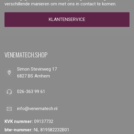
verschillende manieren om met ons in contact te komen.
KLANTENSERVICE
VENEMATECH.SHOP
Simon Stevinweg 17
6827 BS Arnhem
026-363 99 61
info@venematech.nl
KVK nummer:
09137732
btw-nummer:
NL 819582232B01