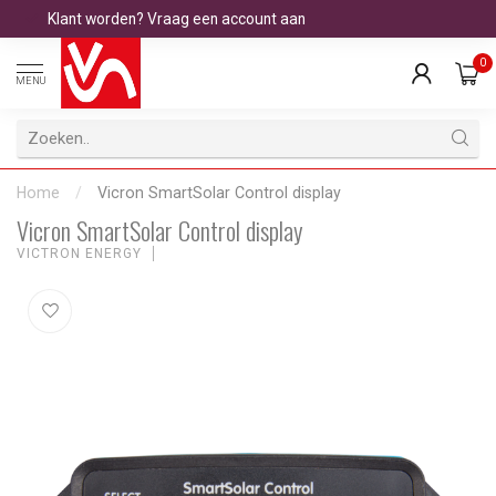
Klant worden? Vraag een account aan
0
MENU
Home
/
Vicron SmartSolar Control display
Vicron SmartSolar Control display
VICTRON ENERGY