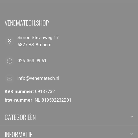
VENEMATECH.SHOP
Simon Stevinweg 17
6827 BS Arnhem
026-363 99 61
info@venematech.nl
KVK nummer:
09137732
btw-nummer:
NL 819582232B01
CATEGORIEËN
INFORMATIE