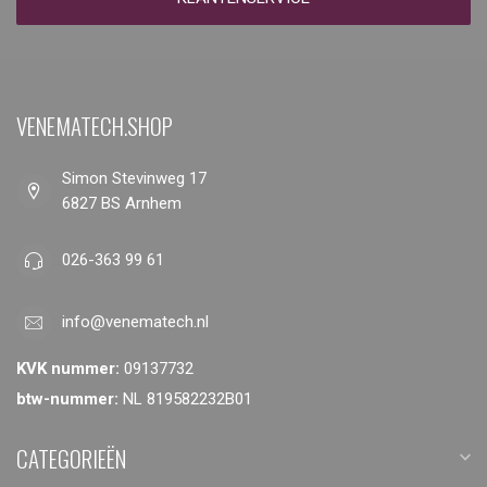
VENEMATECH.SHOP
Simon Stevinweg 17
6827 BS Arnhem
026-363 99 61
info@venematech.nl
KVK nummer:
09137732
btw-nummer:
NL 819582232B01
CATEGORIEËN