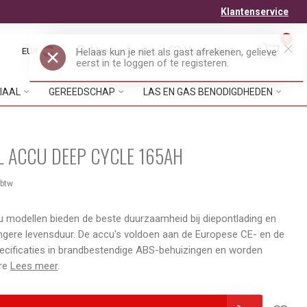
Klantenservice
0
Mijn account
Verlanglijst
EUR
IAAL
GEREEDSCHAP
LAS EN GAS BENODIGDHEDEN
L ACCU DEEP CYCLE 165AH
 btw
u modellen bieden de beste duurzaamheid bij diepontlading en
angere levensduur. De accu's voldoen aan de Europese CE- en de
cificaties in brandbestendige ABS-behuizingen en worden
ere
Lees meer
.