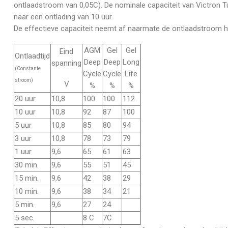
ontlaadstroom van 0,05C). De nominale capaciteit van Victron Tu
naar een ontlading van 10 uur.
De effectieve capaciteit neemt af naarmate de ontlaadstroom ho
AGM
Gel
Gel
Eind
Ontlaadtijd
Deep
Deep
Long
spanning
(Constante
Cycle
Cycle
Life
stroom)
V
%
%
%
20 uur
10,8
100
100
112
10 uur
10,8
92
87
100
5 uur
10,8
85
80
94
3 uur
10,8
78
73
79
1 uur
9,6
65
61
63
30 min.
9,6
55
51
45
15 min.
9,6
42
38
29
10 min.
9,6
38
34
21
5 min.
9,6
27
24
5 sec.
8 C
7C