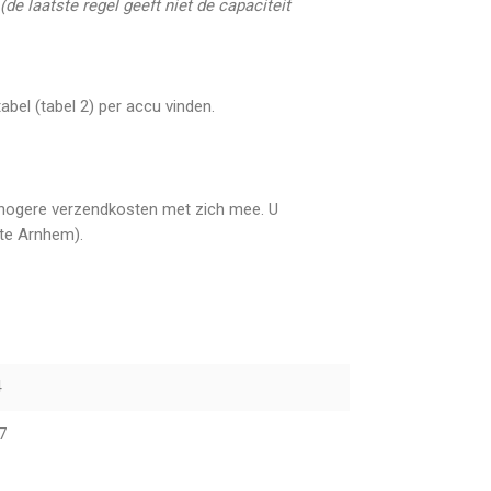
(de laatste regel geeft niet de
capaciteit
bel (tabel 2) per accu vinden.
gt hogere verzendkosten met zich mee. U
(te Arnhem).
4
7