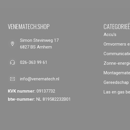
VENEMATECH.SHOP
CATEGORIE
Accu's
Simon Stevinweg 17
Omvormers en
6827 BS Arnhem
Communicatie
026-363 99 61
Zonne-energi
Montagemater
info@venematech.nl
Gereedschap
KVK nummer:
09137732
Las en gas b
btw-nummer:
NL 819582232B01