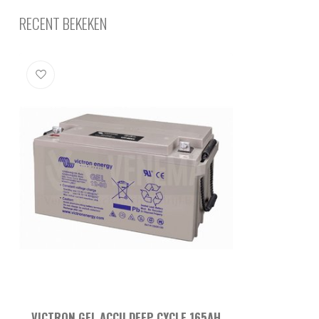
RECENT BEKEKEN
VICTRON GEL ACCU DEEP CYCLE 165AH