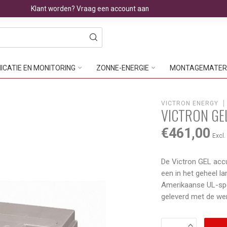
Klant worden? Vraag een account aan
CATIE EN MONITORING
ZONNE-ENERGIE
MONTAGEMATER
VICTRON ENERGY
VICTRON GE
€461,00
Excl.
De Victron GEL acc
een in het geheel l
Amerikaanse UL-spe
geleverd met de w