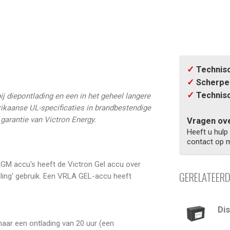
✓
Technisc
✓
Scherpe 
✓
Technisc
 diepontlading en een in het geheel langere
ikaanse UL-specificaties in brandbestendige
garantie van Victron Energy.
Vragen ove
Heeft u hulp
contact op m
t AGM accu's heeft de Victron Gel accu over
GERELATEER
ycling' gebruik. Een VRLA GEL-accu heeft
Di
naar een ontlading van 20 uur (een