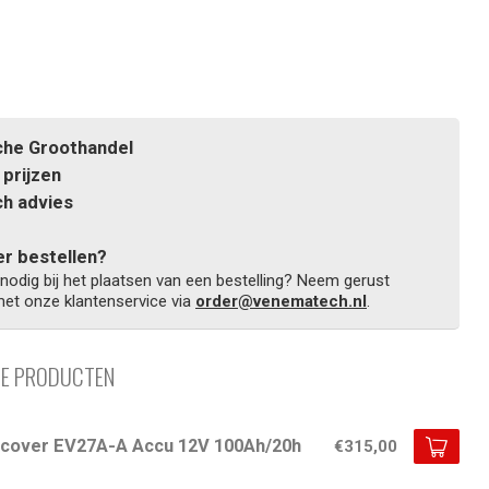
he Groothandel
prijzen
h advies
r bestellen?
 nodig bij het plaatsen van een bestelling? Neem gerust
et onze klantenservice via
order@venematech.nl
.
DE PRODUCTEN
scover EV27A-A Accu 12V 100Ah/20h
€315,00