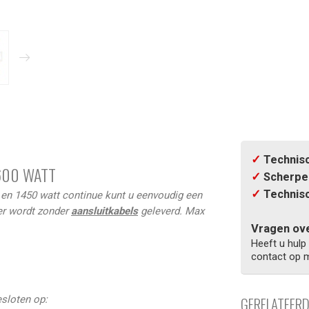
✓
Technisc
600 WATT
✓
Scherpe 
✓
Technisc
en 1450 watt continue kunt u eenvoudig een
er wordt zonder
aansluitkabels
geleverd. Max
Vragen ove
Heeft u hulp
contact op m
sloten op:
GERELATEER