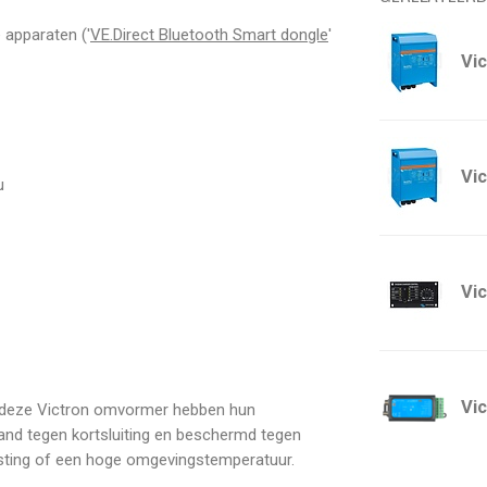
apparaten ('
VE.Direct Bluetooth Smart dongle
'
Vi
Vi
u
Vi
Vi
n deze Victron omvormer hebben hun
and tegen kortsluiting en beschermd tegen
asting of een hoge omgevingstemperatuur.