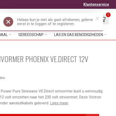
Klantenservice
0
Mijn account
Verlanglijst
EUR
IAAL
GEREEDSCHAP
LAS EN GAS BENODIGDHEDEN
VORMER PHOENIX VE.DIRECT 12V
 btw
e Power Pure Sinewave VE.Direct omvormer kunt u eenvoudig
 12 volt omzetten naar het 230 volt stroomnet. Deze Victron
der aansluitkabels geleverd.
Lees meer
.