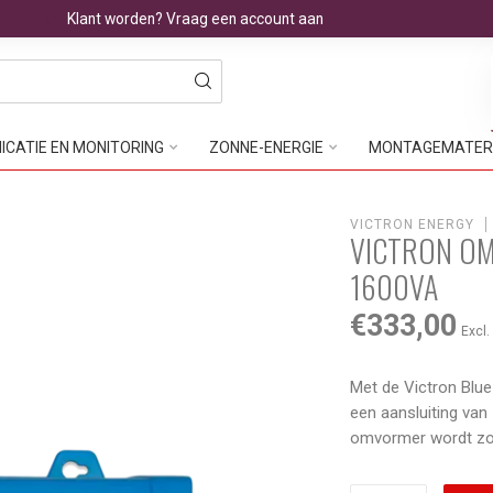
Klant worden? Vraag een account aan
CATIE EN MONITORING
ZONNE-ENERGIE
MONTAGEMATER
VICTRON ENERGY
VICTRON OM
1600VA
€333,00
Excl.
Met de Victron Blu
een aansluiting van
omvormer wordt zon