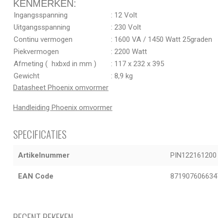
KENMERKEN:
Ingangsspanning
: 12 Volt
Uitgangsspanning
: 230 Volt
Continu vermogen
: 1600 VA / 1450 Watt 25graden
Piekvermogen
: 2200 Watt
Afmeting ( hxbxd in mm )
: 117 x 232 x 395
Gewicht
: 8,9 kg
Datasheet Phoenix omvormer
Handleiding Phoenix omvormer
SPECIFICATIES
Artikelnummer
PIN122161200
EAN Code
871907606634
RECENT BEKEKEN