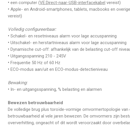
•
een computer (
VE.Direct-naar-USB-interfacekabel
vereist)
•
Apple- en Android-smartphones, tablets, macbooks en overige 
vereist)
Volledig configureerbaar:
•
Schakel- en resetniveaus alarm voor lage accuspanning
•
Uitschakel- en herstartniveaus alarm voor lage accuspanning
•
Dynamische cut-off: afhankelijk van de belasting cut-off nivea
•
Uitgangsspanning 210 - 245V
•
Frequentie 50 Hz of 60 Hz
•
ECO-modus aan/uit en ECO-modus-detectieniveau
Bewaking:
•
In- en uitgangsspanning, % belasting en alarmen
Bewezen betrouwbaarheid
De volledige brug plus toroïde-vormige omvormertopologie va
betrouwbaarheid al vele jaren bewezen. De omvormers zijn best
oververhitting, ongeacht of dit wordt veroorzaakt door overbel