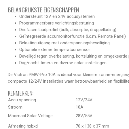
BELANGRIJKSTE EIGENSCHAPPEN
Ondersteunt 12V en 24V accusystemen
Programmeerbare verlichtingsbesturing
Driefasen laadprofiel (bulk, absorptie, druppellading)
Geïntegreerde accumonitorfunctie (i.c.m. Remote Panel)
Belastinguitgang met onderspanningsbeveiliging
Optionele externe temperatuursensor
Beveiligd tegen overbelasting, kortsluiting en omgekeerde p
Dag/nacht-timers en diverse solar-instellingen
De Victron PMW-Pro 10A is ideaal voor kleinere zonne-energies
compacte 12/24V installaties waar betrouwbaarheid en flexibilite
KENMERKEN:
Accu spanning
: 12V/24V
Stroom
: 10A
Maximaal Solar Voltage
: 28V/55V
Afmeting hxbxd
: 70 x 138 x 37 mm