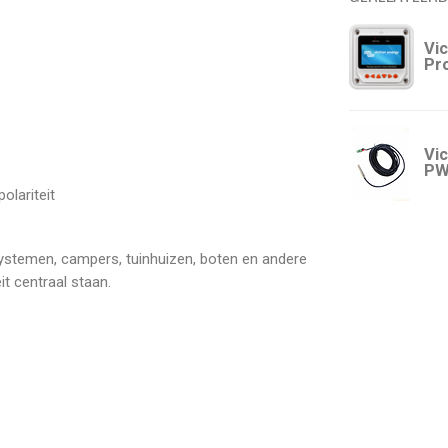
Vi
Pr
Vi
PW
olariteit
ystemen, campers, tuinhuizen, boten en andere
it centraal staan.