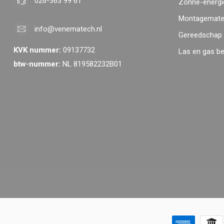
026-363 99 61
Zonne-energi
Montagemater
info@venematech.nl
Gereedschap
KVK nummer:
09137732
Las en gas b
btw-nummer:
NL 819582232B01