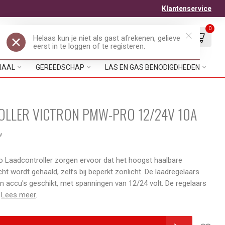
Klantenservice
0
Mijn account
Verlanglijst
EUR
IAAL
GEREEDSCHAP
LAS EN GAS BENODIGDHEDEN
LLER VICTRON PMW-PRO 12/24V 10A
w
 Laadcontroller zorgen ervoor dat het hoogst haalbare
ht wordt gehaald, zelfs bij beperkt zonlicht. De laadregelaars
ten accu's geschikt, met spanningen van 12/24 volt. De regelaars
e
Lees meer
.