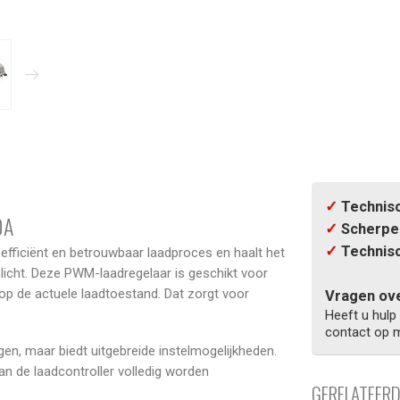
✓
Technisc
0A
✓
Scherpe 
✓
Technisc
fficiënt en betrouwbaar laadproces en haalt het
licht. Deze PWM-laadregelaar is geschikt voor
 op de actuele laadtoestand. Dat zorgt voor
Vragen ove
Heeft u hulp
contact op m
gen, maar biedt uitgebreide instelmogelijkheden.
n de laadcontroller volledig worden
GERELATEER