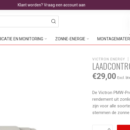
Klant worden? Vraag een account aan
CATIE EN MONITORING
ZONNE-ENERGIE
MONTAGEMATER
VICTRON ENERGY
LAADCONTRO
€29,00
Excl. bt
De Victron PMW-Pro
rendement uit zonlic
zijn voor alle soor
stemmen de zonn