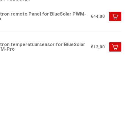
ctron remote Panel for BlueSolar PWM-
€44,00
o
ctron temperatuursensor for BlueSolar
€12,00
M-Pro