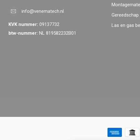
Montagemater
info@venematech.nl
Gereedschap
KVK nummer:
09137732
Las en gas b
btw-nummer:
NL 819582232B01