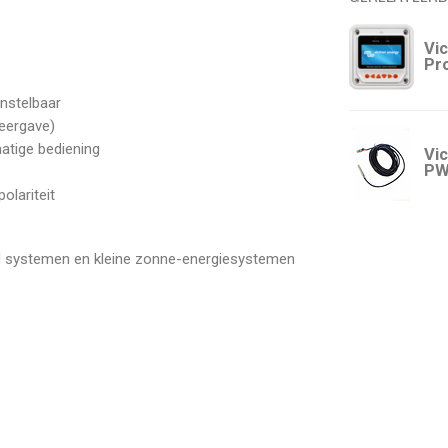
Vi
Pr
instelbaar
eergave)
atige bediening
Vi
PW
olariteit
id systemen en kleine zonne-energiesystemen