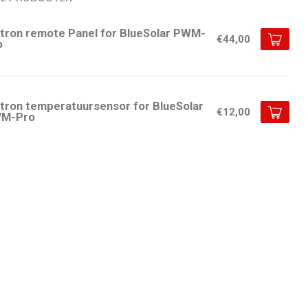
ctron remote Panel for BlueSolar PWM-
€44,00
o
ctron temperatuursensor for BlueSolar
€12,00
M-Pro