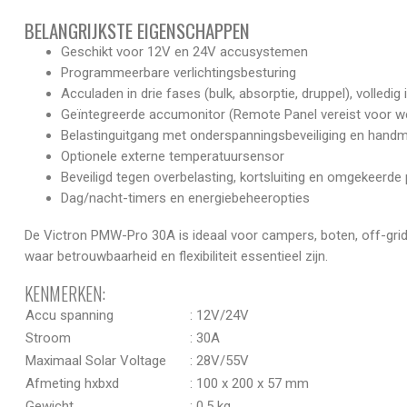
BELANGRIJKSTE EIGENSCHAPPEN
Geschikt voor 12V en 24V accusystemen
Programmeerbare verlichtingsbesturing
Acculaden in drie fases (bulk, absorptie, druppel), volledig 
Geïntegreerde accumonitor (Remote Panel vereist voor w
Belastinguitgang met onderspanningsbeveiliging en handm
Optionele externe temperatuursensor
Beveiligd tegen overbelasting, kortsluiting en omgekeerde p
Dag/nacht-timers en energiebeheeropties
De Victron PMW-Pro 30A is ideaal voor campers, boten, off-gr
waar betrouwbaarheid en flexibiliteit essentieel zijn.
KENMERKEN:
Accu spanning
: 12V/24V
Stroom
: 30A
Maximaal Solar Voltage
: 28V/55V
Afmeting hxbxd
: 100 x 200 x 57 mm
Gewicht
: 0,5 kg