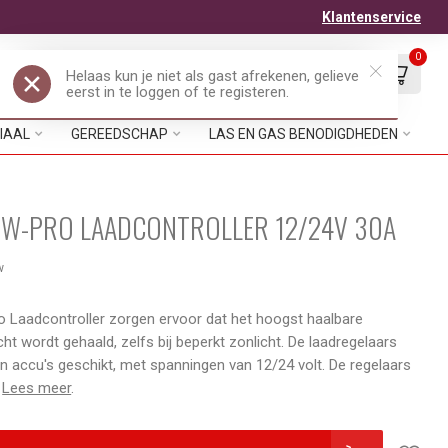
Klantenservice
0
Mijn account
Verlanglijst
EUR
IAAL
GEREEDSCHAP
LAS EN GAS BENODIGDHEDEN
W-PRO LAADCONTROLLER 12/24V 30A
w
 Laadcontroller zorgen ervoor dat het hoogst haalbare
ht wordt gehaald, zelfs bij beperkt zonlicht. De laadregelaars
ten accu's geschikt, met spanningen van 12/24 volt. De regelaars
e
Lees meer
.