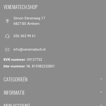
VENEMATECH.SHOP
Simon Stevinweg 17
6827 BS Arnhem
026-363 99 61
info@venematech.nl
KVK nummer:
09137732
btw-nummer:
NL 819582232B01
CATEGORIEËN
INFORMATIE
MIJN ACCOUNT