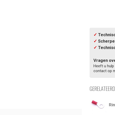
✓
Technisc
✓
Scherpe 
✓
Technisc
Vragen ove
Heeft u hulp
contact op m
GERELATEER
Ri