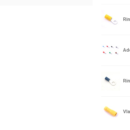
Ri
Ade
Ri
Vla