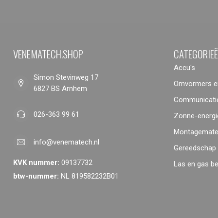
VENEMATECH.SHOP
CATEGORIE
Accu's
Simon Stevinweg 17
Omvormers en
6827 BS Arnhem
Communicatie
026-363 99 61
Zonne-energi
Montagemater
info@venematech.nl
Gereedschap
KVK nummer:
09137732
Las en gas b
btw-nummer:
NL 819582232B01