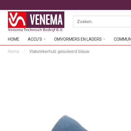
HOME
ACCU'S
OMVORMERS EN LADERS
COMMUNI
Home
/
Vlakstekerhuls geisoleerd blauw