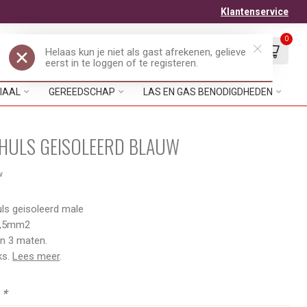
Klantenservice
0
Mijn account
Verlanglijst
EUR
IAAL
GEREEDSCHAP
LAS EN GAS BENODIGDHEDEN
HULS GEISOLEERD BLAUW
w
ls geisoleerd male
 2,5mm2
in 3 maten.
ks.
Lees meer
.
:
*