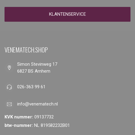
KLANTENSERVICE
VENEMATECH.SHOP
Simon Stevinweg 17
6827 BS Arnhem
026-363 99 61
info@venematech.nl
KVK nummer:
09137732
btw-nummer:
NL 819582232B01