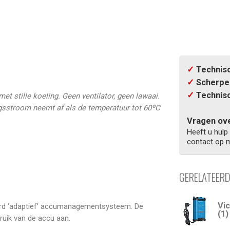
✓
Technisc
✓
Scherpe 
✓
Technisc
t stille koeling. Geen ventilator, geen lawaai.
ngsstroom neemt af als de temperatuur tot 60ºC
Vragen ove
Heeft u hulp
contact op m
GERELATEER
Vi
urd ‘adaptief’ accumanagementsysteem. De
(1)
ruik van de accu aan.