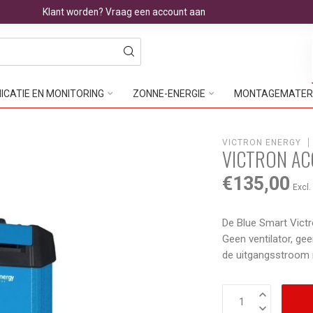
Klant worden? Vraag een account aan
CATIE EN MONITORING
ZONNE-ENERGIE
MONTAGEMATER
VICTRON ENERGY
VICTRON ACC
€135,00
Excl.
De Blue Smart Victr
Geen ventilator, ge
de uitgangsstroom 