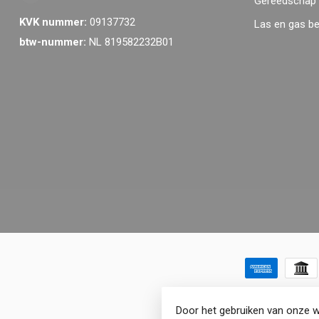
Gereedschap
KVK nummer:
09137732
Las en gas b
btw-nummer:
NL 819582232B01
Door het gebruiken van onze w