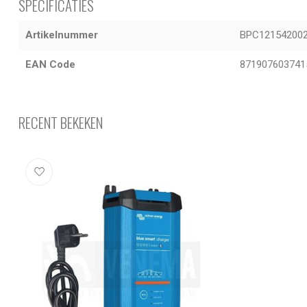
SPECIFICATIES
Artikelnummer
BPC12154200
EAN Code
871907603741
RECENT BEKEKEN