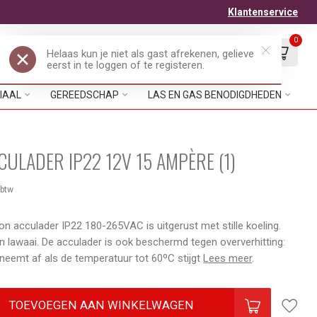
Klantenservice
0
Mijn account
Verlanglijst
EUR
IAAL
GEREEDSCHAP
LAS EN GAS BENODIGDHEDEN
ULADER IP22 12V 15 AMPÈRE (1)
 btw
on acculader IP22 180-265VAC is uitgerust met stille koeling.
en lawaai. De acculader is ook beschermd tegen oververhitting:
neemt af als de temperatuur tot 60ºC stijgt
Lees meer
.
TOEVOEGEN AAN WINKELWAGEN