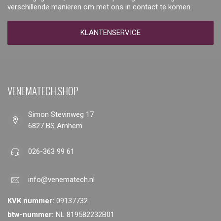
verschillende manieren om met ons in contact te komen.
KLANTENSERVICE
VENEMATECH.SHOP
Simon Stevinweg 17
6827 BS Arnhem
026-363 99 61
info@venematech.nl
KVK nummer:
09137732
btw-nummer:
NL 819582232B01