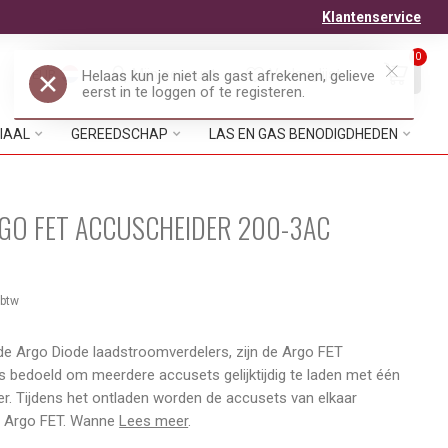
Klantenservice
0
Mijn account
Verlanglijst
EUR
IAAL
GEREEDSCHAP
LAS EN GAS BENODIGDHEDEN
GO FET ACCUSCHEIDER 200-3AC
 btw
de Argo Diode laadstroomverdelers, zijn de Argo FET
 bedoeld om meerdere accusets gelijktijdig te laden met één
r. Tijdens het ontladen worden de accusets van elkaar
e Argo FET. Wanne
Lees meer
.