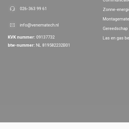
Communicatie
026-363 99 61
Zonne-energi
Montagemater
info@venematech.nl
Gereedschap
KVK nummer:
09137732
Las en gas b
btw-nummer:
NL 819582232B01