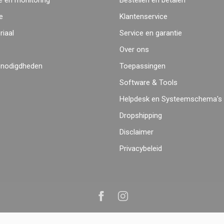
 en monitoring
Bestellen en betalen
e
Klantenservice
iaal
Service en garantie
Over ons
enodigdheden
Toepassingen
Software & Tools
Helpdesk en Systeemschema's
Dropshipping
Disclaimer
Privacybeleid