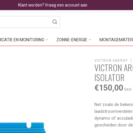
Klant worden? Vraag een account aan
CATIE EN MONITORING
ZONNE-ENERGIE
MONTAGEMATER
VICTRON ENERGY
VICTRON AR
ISOLATOR
€150,00
Excl.
Net zoals de beken
laadstroomverdelers
dynamo of acculade
gescheiden door d