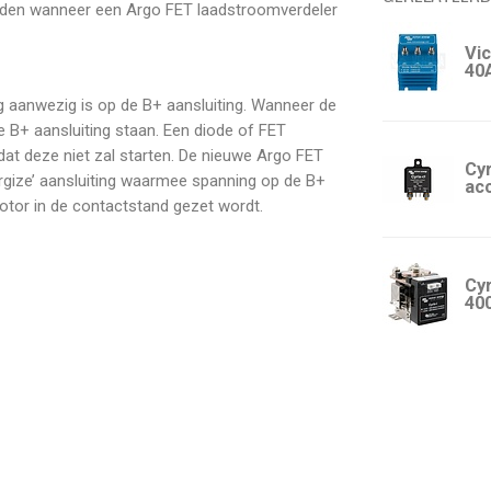
rden wanneer een Argo FET laadstroomverdeler
Vi
40
 aanwezig is op de B+ aansluiting. Wanneer de
e B+ aansluiting staan. Een diode of FET
at deze niet zal starten. De nieuwe Argo FET
Cyr
gize’ aansluiting waarmee spanning op de B+
ac
otor in de contactstand gezet wordt.
Cyr
400