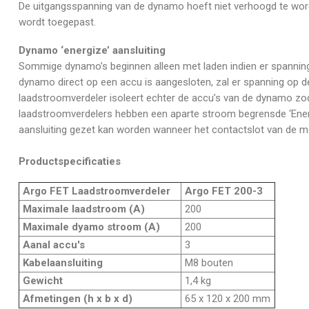
De uitgangsspanning van de dynamo hoeft niet verhoogd te wo
wordt toegepast.
Dynamo ‘energize’ aansluiting
Sommige dynamo’s beginnen alleen met laden indien er spanning
dynamo direct op een accu is aangesloten, zal er spanning op d
laadstroomverdeler isoleert echter de accu’s van de dynamo zod
laadstroomverdelers hebben een aparte stroom begrensde ‘Ener
aansluiting gezet kan worden wanneer het contactslot van de m
Productspecificaties
Argo FET Laadstroomverdeler
Argo FET 200-3
Maximale laadstroom (A)
200
Maximale dyamo stroom (A)
200
Aanal accu's
3
Kabelaansluiting
M8 bouten
Gewicht
1,4 kg
Afmetingen (h x b x d)
65 x 120 x 200 mm