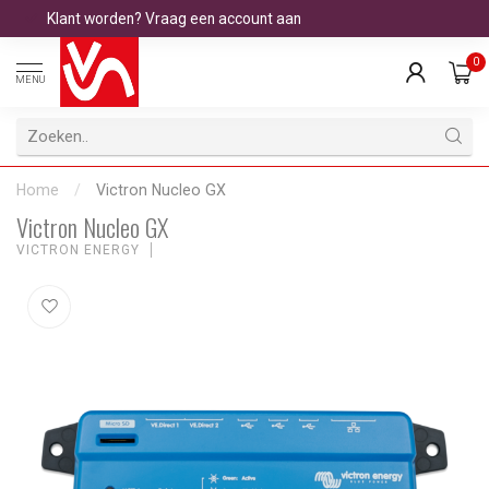
Klant worden? Vraag een account aan
0
MENU
Home
/
Victron Nucleo GX
Victron Nucleo GX
VICTRON ENERGY