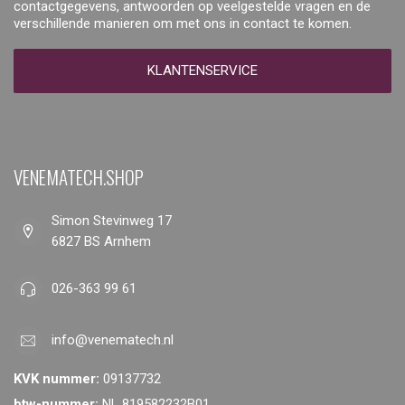
contactgegevens, antwoorden op veelgestelde vragen en de
verschillende manieren om met ons in contact te komen.
KLANTENSERVICE
VENEMATECH.SHOP
Simon Stevinweg 17
6827 BS Arnhem
026-363 99 61
info@venematech.nl
KVK nummer:
09137732
btw-nummer:
NL 819582232B01