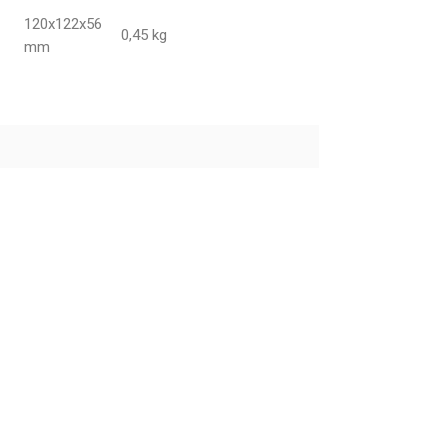
120x122x56
0,45 kg
mm