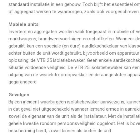
standaard installatie in een gebouw. Toch blijft het essentieel o
of aggregaat werken te waarborgen, zoals ook voorgeschreven
Mobiele units
Inverters en aggregaten worden vaak toegepast in mobiele of v
marktwagens, brandweervoertuigen en schaftketen. Wanneer de 
gebruikt, kan een speciale (en dure) aardlekschakelaar van kla
echter buiten de unit wordt gebruikt, bijvoorbeeld om apparatuur b
oplossing: de VTB 25 isolatiebewaker. Geen enkele aardlekschake
situatie voldoende veiligheid. De VTB 25 isolatiebewaker kan 
uitgang van de wisselstroomopwekker en de aangesloten appara
gegarandeerd.
Gevolgen
Bij een incident waarbij geen isolatiebewaker aanwezig is, kunn
in dat geval niet uitgeschakeld wanneer iemand ermee in aanrakin
zowel de eigenaar van de unit als de installateur. Met de install
gehele kwestie rondom persoonsveiligheid opgelost. Het is bove
bescherming biedt, zowel binnen als buiten de unit.