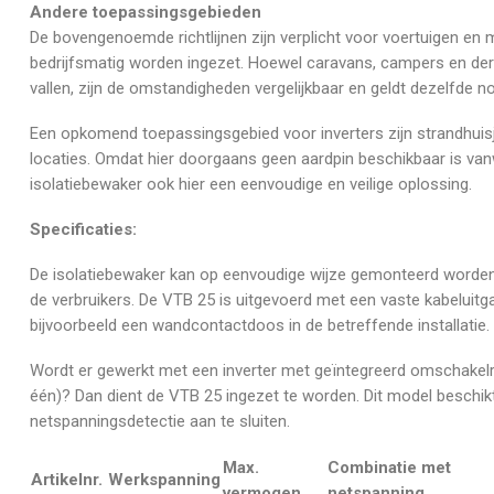
Andere toepassingsgebieden
De bovengenoemde richtlijnen zijn verplicht voor voertuigen en
bedrijfsmatig worden ingezet. Hoewel caravans, campers en dergel
vallen, zijn de omstandigheden vergelijkbaar en geldt dezelfde n
Een opkomend toepassingsgebied voor inverters zijn strandhuisjes
locaties. Omdat hier doorgaans geen aardpin beschikbaar is va
isolatiebewaker ook hier een eenvoudige en veilige oplossing.
Specificaties:
De isolatiebewaker kan op eenvoudige wijze gemonteerd worden 
de verbruikers. De VTB 25 is uitgevoerd met een vaste kabeluit
bijvoorbeeld een wandcontactdoos in de betreffende installatie.
Wordt er gewerkt met een inverter met geïntegreerd omschakelrel
één)? Dan dient de VTB 25 ingezet te worden. Dit model beschi
netspanningsdetectie aan te sluiten.
Max.
Combinatie met
Artikelnr.
Werkspanning
vermogen
netspanning