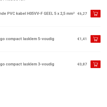
nde PVC kabel H05VV-F GEEL 5 x 2,5 mm²
€6,27
go compact lasklem 5-voudig
€1,41
go compact lasklem 3-voudig
€0,87