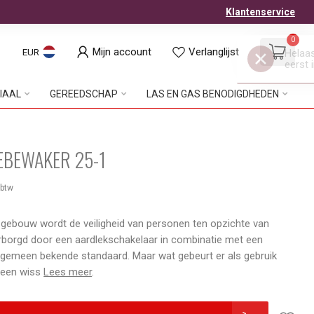
Klantenservice
0
Mijn account
Verlanglijst
EUR
IAAL
GEREEDSCHAP
LAS EN GAS BENODIGDHEDEN
EBEWAKER 25-1
 btw
 gebouw wordt de veiligheid van personen ten opzichte van
borgd door een aardlekschakelaar in combinatie met een
 algemeen bekende standaard. Maar wat gebeurt er als gebruik
 een wiss
Lees meer
.